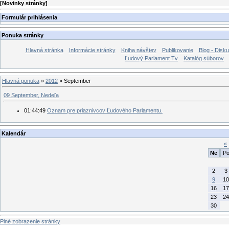
[
Novinky stránky
]
Formulár prihlásenia
Ponuka stránky
Hlavná stránka
Informácie stránky
Kniha návštev
Publikovanie
Blog - Disku
Ľudový Parlament Tv
Katalóg súborov
Hlavná ponuka
»
2012
»
September
09 September, Nedeľa
01:44:49
Oznam pre priaznivcov Ľudového Parlamentu.
Kalendár
«
Ne
P
2
3
9
10
16
17
23
24
30
Plné zobrazenie stránky